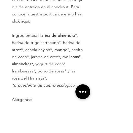
día de entrega en el checkout. Para
conocer nuestra política de envío
haz
click aquí.
Ingredientes:
Harina de almendra
*,
harina de trigo sarraceno*, harina de
arroz*, canela ceylon*, mango*, aceite
de coco*, jarabe de arce*,
avellanas*
,
almendras*
, yogurt de coco*,
frambuesas*, polvo de rosas* y sal
rosa del Himalaya*.
*procedente de cultivo ecológico
Alérgenos:
Ver ingredientes en
negrita.
Puede contener trazas de frutos de
cáscara