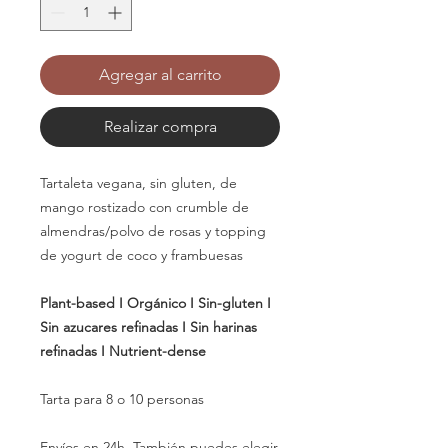
Agregar al carrito
Realizar compra
Tartaleta vegana, sin gluten, de
mango rostizado con crumble de
almendras/polvo de rosas y topping
de yogurt de coco y frambuesas
Plant-based I Orgánico I Sin-gluten I
Sin azucares refinadas I Sin harinas
refinadas I Nutrient-dense
Tarta para 8 o 10 personas
Envíos en 24h. También puedes elegir